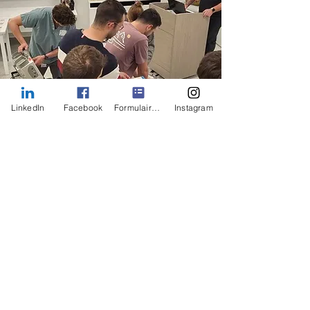
LinkedIn
Facebook
Formulaire de contact
Instagram
Certification
hybride ACLS/BLS;
pour résidents en
médecine
Université Laval
ven. 05 déc.
  |  
Québec
Inscription fermée