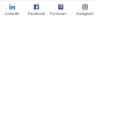
LinkedIn
Facebook
Formulaire de contact
Instagram
Coordonnées
1389 Rue Collin, Québec City, QC,
Canada